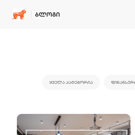
ᲑᲚᲝᲒᲘ
ᲧᲕᲔᲚᲐ ᲙᲐᲢᲔᲒᲝᲠᲘᲐ
ᲤᲘᲜᲐᲜᲡᲣᲠ