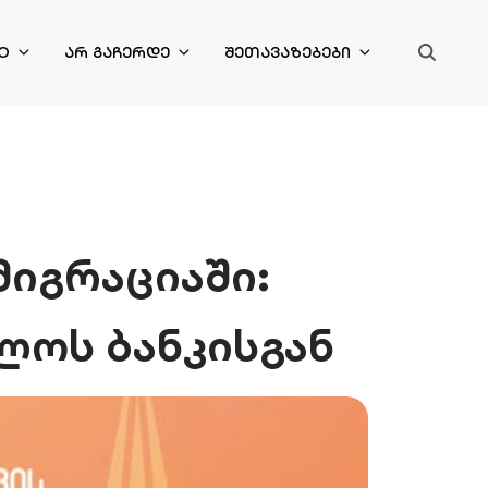
O
ᲐᲠ ᲒᲐᲩᲔᲠᲓᲔ
ᲨᲔᲗᲐᲕᲐᲖᲔᲑᲔᲑᲘ
იგრაციაში:
ლოს ბანკისგან