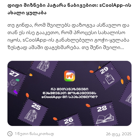
დიდი მიზნები პატარა ნაბიჯებით: sCoolApp-ის
ახალი ყულაბა
თუ გინდა, რომ შვილებს დაზოგვა ასწავლო და
თან ეს ისე გააკეთო, რომ პროცესი სახალისო
იყოს, sCoolApp-ის განახლებული გოჭი-ყულაბა
ზუსტად ამაში დაგეხმარება. თუ შენი შვილი
სკოლის ასაკშია, sCoolApp-ში მას უკვე შეუძლია
კონკრეტული მიზნები დაამატოს და რეალურ
დროში ადევნოს თვალი პროგრესს. ეს
ცვლილება ფულის შეგროვებას მექანიკური
პროცესიდან საინტერესო და მოტივაციის
მიმცემ გამოწვევად აქცევს. როგორ მუშაობს
ყულაბა? სქულაპის
1 წუთი წასაკითხად
26 დეკ. 2025