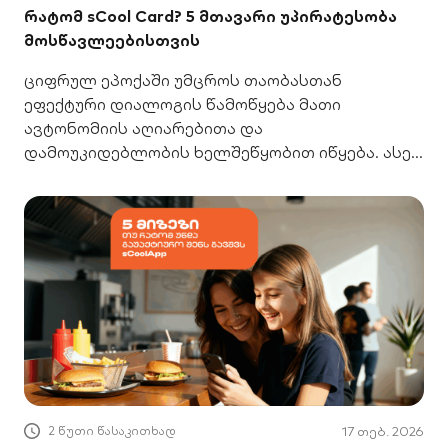
რატომ sCool Card? 5 მთავარი უპირატესობა
მოსწავლეებისთვის
ციფრულ ეპოქაში უმცროს თაობასთან
ეფექტური დიალოგის წამოწყება მათი
ავტონომიის აღიარებითა და
დამოუკიდებლობის ხელშეწყობით იწყება. ასე,
მოზარდების სწრაფ ზრდასა და
განვითარებასთან ფეხის აწყობაც უფრო
მარტივი ხდება. sCool Card სწორედ ის
ხელსაწყოა, რომელიც ამ პროცესში მშობელს
ყველაზე მეტად დაეხმარება. sCool Card-ის
გამოყენებით მოზარდს დამოუკიდებლად
შეუძლია განკარგოს მისთვის გამოყოფილი
ფული, დააგროვოს სქულები, ისარგებლოს
შეთავაზებებით და შეაგროვოს თანხა. თუ
2 წუთი წასაკითხად
17 თებ. 2026