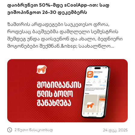
დაიბრუნეთ 50%-მდე sCoolApp-ით: სად
ვიშოპინგოთ 26-30 დეკემბერს
ზამთრის არდადეგები საუკეთესო დროა,
როდესაც ბავშვებმა დამღლელი სემესტრის
შემდეგ უნდა დაისვენონ და ახალი, ბედნიერი
მოგონებები შექმნან.&nbsp; საახალწლო
არდადეგებზე პასუხისმგებლობას წელს sCool
Card იღებს! sCoolApp-ში ჩვენს პარტნიორებთან
ერთად საუკეთესო შეთავაზებები მოვამზადეთ
ბავშვებისთვის. 📢 გაითვალისწინეთ:
თითოეული შეთავაზება მოქმედებს მხოლოდ
მითითებულ პერიოდში და ქეშბექის მისაღებად
აუცილებელია მისი წინასწარ გააქტიურება
sCoolApp-ში. ახალი თავგადასავლებისთვის
სამაგიდო თამაშები ლოგიკური აზროვნების
გასავითარებლად და
2 წუთი წასაკითხად
24 დეკ. 2025