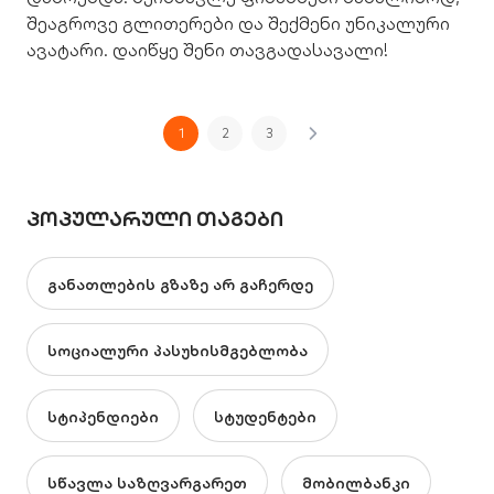
შეაგროვე გლითერები და შექმენი უნიკალური
ავატარი. დაიწყე შენი თავგადასავალი!
1
2
3
ᲞᲝᲞᲣᲚᲐᲠᲣᲚᲘ ᲗᲐᲒᲔᲑᲘ
განათლების გზაზე არ გაჩერდე
სოციალური პასუხისმგებლობა
სტიპენდიები
სტუდენტები
სწავლა საზღვარგარეთ
მობილბანკი