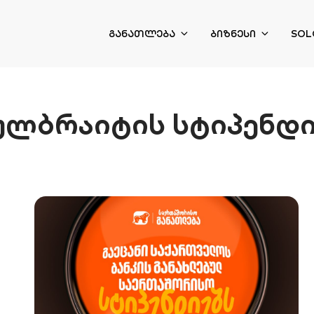
ᲒᲐᲜᲐᲗᲚᲔᲑᲐ
ᲑᲘᲖᲜᲔᲡᲘ
SOL
ულბრაიტის სტიპენდი