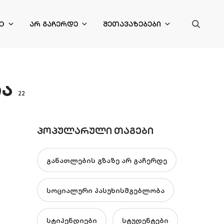
O
ᲐᲠ ᲒᲐᲩᲔᲠᲓᲔ
ᲨᲔᲗᲐᲕᲐᲖᲔᲑᲔᲑᲘ
ა
22
ᲞᲝᲞᲣᲚᲐᲠᲣᲚᲘ ᲗᲐᲒᲔᲑᲘ
განათლების გზაზე არ გაჩერდე
სოციალური პასუხისმგებლობა
სტიპენდიები
სტუდენტები