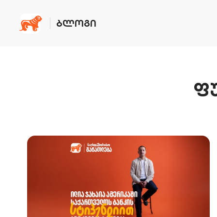
ᲑᲚᲝᲒᲘ
ფ